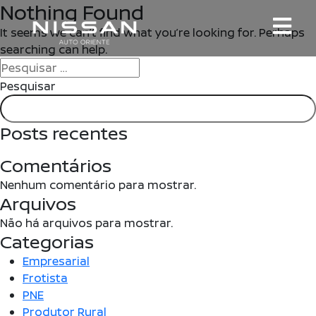
Nothing Found
Skip
to
It seems we can’t find what you’re looking for. Perhaps
content
searching can help.
Pesquisar
por:
Pesquisar
Posts recentes
Comentários
Nenhum comentário para mostrar.
Arquivos
Não há arquivos para mostrar.
Categorias
Empresarial
Frotista
PNE
Produtor Rural