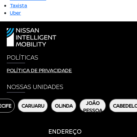
Taxista
Uber
POLÍTICAS
POLÍTICA DE PRIVACIDADE
NOSSAS UNIDADES
JOÃO
ECIFE
CARUARU
OLINDA
CABEDEL
PESSOA
ENDEREÇO